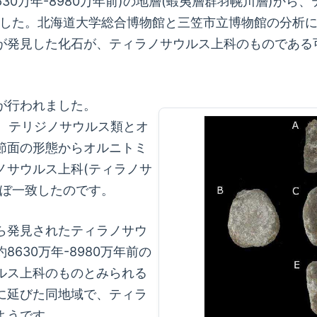
30万年-8980万年前)の地層(蝦夷層群羽幌川層)から
した。北海道大学総合博物館と三笠市立博物館の分析に
が発見した化石が、ティラノサウルス上科のものである
が行われました。
ら、テリジノサウルス類とオ
節面の形態からオルニトミ
ノサウルス上科(ティラノサ
ほぼ一致したのです。
ら発見されたティラノサウ
630万年-8980万年前の
ルス上科のものとみられる
に延びた同地域で、ティラ
ようです。