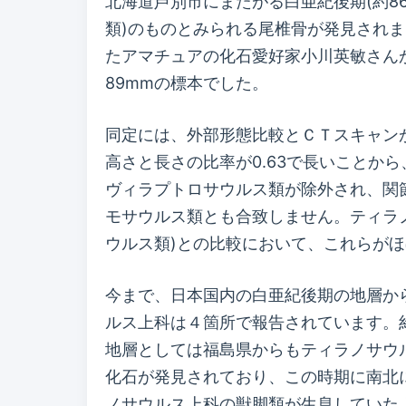
北海道芦別市にまたがる白亜紀後期(約86
類)のものとみられる尾椎骨が発見されま
たアマチュアの化石愛好家小川英敏さん
89mmの標本でした。
同定には、外部形態比較とＣＴスキャン
高さと長さの比率が0.63で長いことか
ヴィラプトロサウルス類が除外され、関
モサウルス類とも合致しません。ティラ
ウルス類)との比較において、これらが
今まで、日本国内の白亜紀後期の地層か
ルス上科は４箇所で報告されています。約8
地層としては福島県からもティラノサウ
化石が発見されており、この時期に南北
ノサウルス上科の獣脚類が生息していた