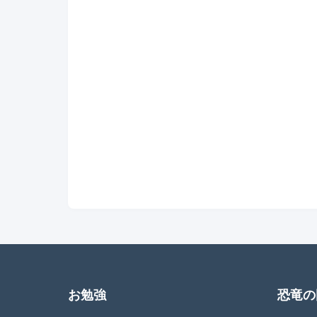
お勉強
恐竜の