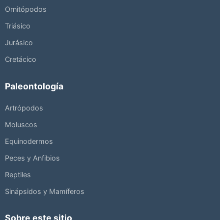
Ornitópodos
Triásico
Jurásico
Cretácico
Paleontología
Artrópodos
Moluscos
Equinodermos
Peces y Anfibios
Reptiles
Sinápsidos y Mamíferos
Sobre este sitio