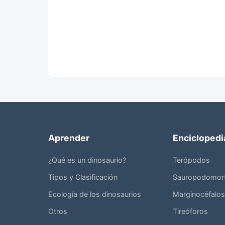
Aprender
Enciclopedi
¿Qué es un dinosaurio?
Terópodos
Tipos y Clasificación
Sauropodomor
Ecología de los dinosaurios
Marginocéfalos
Otros
Tireóforos