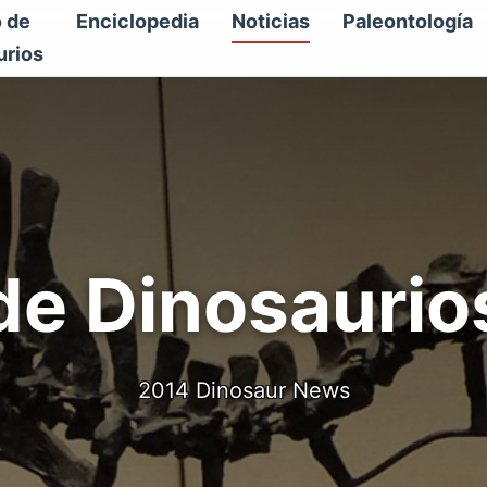
o de
Enciclopedia
Noticias
Paleontología
urios
 de Dinosaurio
2014 Dinosaur News