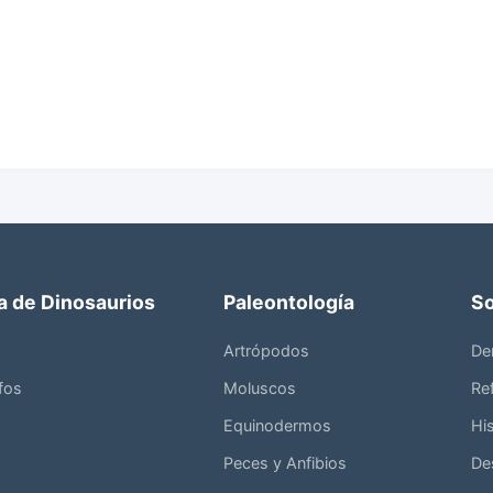
a de Dinosaurios
Paleontología
So
Artrópodos
De
fos
Moluscos
Ref
Equinodermos
His
Peces y Anfibios
De