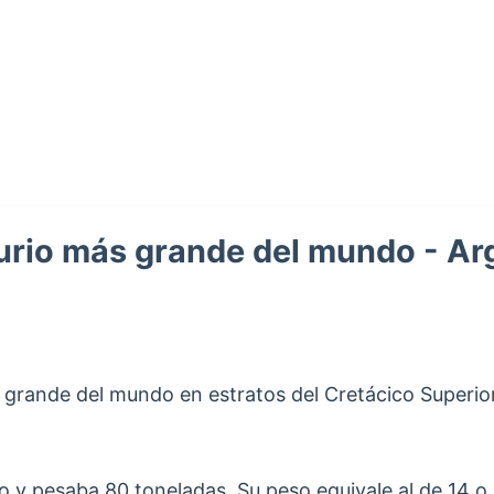
urio más grande del mundo - Ar
ás grande del mundo en estratos del Cretácico Superio
 y pesaba 80 toneladas. Su peso equivale al de 14 o 