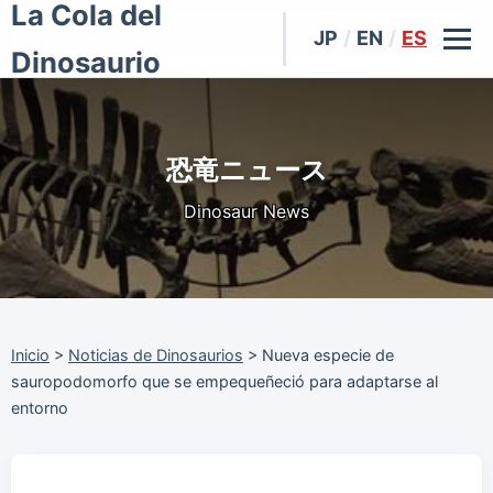
La Cola del
JP
/
EN
/
ES
Dinosaurio
恐竜ニュース
Dinosaur News
Inicio
>
Noticias de Dinosaurios
>
Nueva especie de
sauropodomorfo que se empequeñeció para adaptarse al
entorno