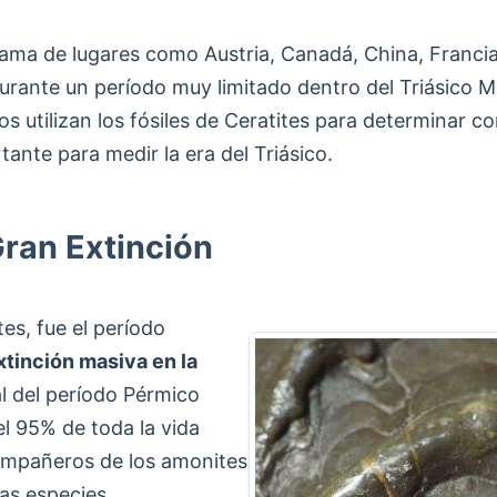
ma de lugares como Austria, Canadá, China, Francia, Al
durante un período muy limitado dentro del Triásico 
s utilizan los fósiles de Ceratites para determinar co
nte para medir la era del Triásico.
Gran Extinción
tes, fue el período
tinción masiva en la
al del período Pérmico
el 95% de toda la vida
compañeros de los amonites
as especies.