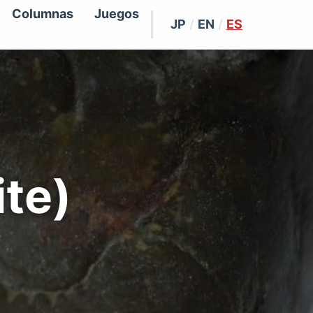
Columnas
Juegos
JP
/
EN
/
ES
te)