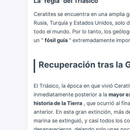
La "regla" del Triásico
Ceratites se encuentra en una amplia ga
Rusia, Turquía y Estados Unidos, solo 
todo el mundo. Por lo tanto, los geólogo
un "
fósil guía
" extremadamente importa
Recuperación tras la 
El Triásico, la época en que vivió Cerati
inmediatamente posterior a la
mayor ex
historia de la Tierra
, que ocurrió al fin
anterior. En esta gran extinción, más d
marina se extinguió, y casi todos los 
desaparecieron, dejando solo unas poc