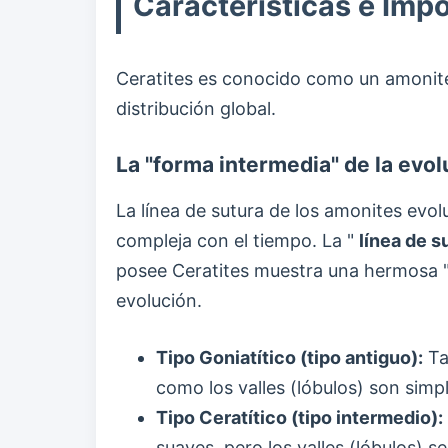
Características e Impo
Ceratites es conocido como un amonite r
distribución global.
La "forma intermedia" de la evol
La línea de sutura de los amonites evol
compleja con el tiempo. La "
línea de s
posee Ceratites muestra una hermosa "
evolución.
Tipo Goniatítico (tipo antiguo):
Tan
como los valles (lóbulos) son simp
Tipo Ceratítico (tipo intermedio):
suaves, pero los valles (lóbulos) 