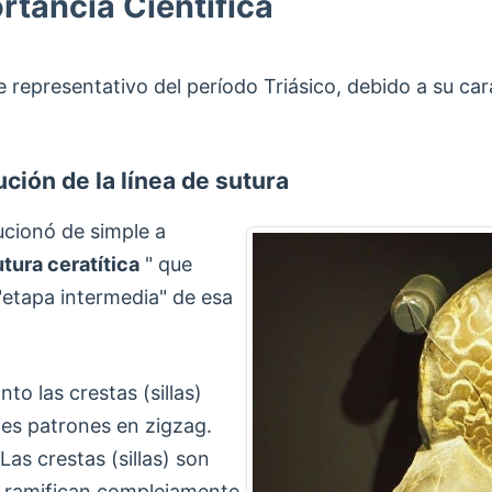
rtancia Científica
epresentativo del período Triásico, debido a su carac
ución de la línea de sutura
ucionó de simple a
utura ceratítica
" que
etapa intermedia" de esa
to las crestas (sillas)
les patrones en zigzag.
Las crestas (sillas) son
se ramifican complejamente.