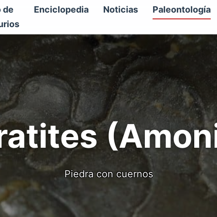
o de
Enciclopedia
Noticias
Paleontología
urios
ratites (Amoni
Piedra con cuernos