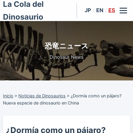
La Cola del
JP
/
EN
/
ES
Dinosaurio
恐竜ニュース
Dinosaur News
Inicio
>
Noticias de Dinosaurios
>
¿Dormía como un pájaro?
Nueva especie de dinosaurio en China
¿Dormía como un pájaro?